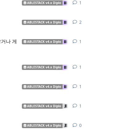
1
1
답장
ABLESTACK v4.x Diplo
ABLESTACK VM
ABLESTACK HCI
ABL
2
2
답장들
ABLESTACK v4.x Diplo
ABLESTACK VM
Cube
않거나 게
1
1
답장
ABLESTACK v4.x Diplo
ABLESTACK VM
ABLESTACK HCI
ABL
1
1
답장
ABLESTACK v4.x Diplo
ABLESTACK VM
ABLESTACK 설치
Mol
1
1
답장
ABLESTACK v4.x Diplo
ABLESTACK VM
ABLESTACK HCI
ABL
1
1
답장
ABLESTACK v4.x Diplo
ABLESTACK HCI
Mold
가상머신 운영/
0
0
답장들
ABLESTACK v4.x Diplo
ABLESTACK HCI
가상머신 운영/관리
G