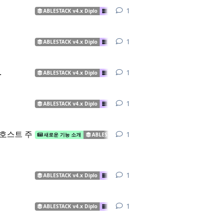
1
1
답장
ABLESTACK v4.x Diplo
ABLESTACK VM
ABLESTACK 설치
1
1
답장
ABLESTACK v4.x Diplo
ABLESTACK VM
ABLESTACK 오류/장애
.
1
1
답장
ABLESTACK v4.x Diplo
ABLESTACK VM
ABLESTACK HCI
Mol
1
1
답장
ABLESTACK v4.x Diplo
ABLESTACK VM
ABLESTACK HCI
ABL
 호스트 주
1
1
답장
새로운 기능 소개
ABLESTACK v4.x Diplo
ABLESTACK VM
ABLE
1
1
답장
ABLESTACK v4.x Diplo
ABLESTACK VM
ABLESTACK HCI
Mol
1
1
답장
ABLESTACK v4.x Diplo
ABLESTACK VM
ABLESTACK HCI
Cube