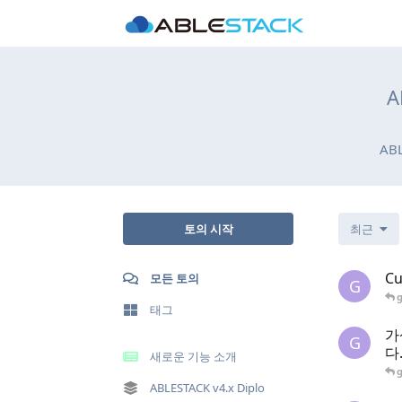
A
AB
토의 시작
최근
C
모든 토의
G
태그
가
G
다
새로운 기능 소개
ABLESTACK v4.x Diplo