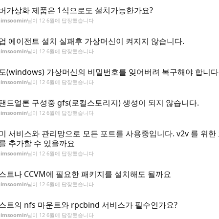
버가상화 제품은 1식으로도 설치가능한가요?
gimsoomin
님이
12 6월
에 답장했습니다
업 에이전트 설치 실패후 가상머신이 켜지지 않습니다.
gimsoomin
님이
12 6월
에 답장했습니다
도(windows) 가상머신의 비밀번호를 잊어버려 복구해야 합니다
gimsoomin
님이
12 6월
에 답장했습니다
탠드얼론 구성중 gfs(로컬스토리지) 생성이 되지 않습니다.
gimsoomin
님이
12 6월
에 답장했습니다
미 서비스와 관리망으로 모든 포트를 사용중입니다. v2v 를 위한
를 추가할 수 있을까요
gimsoomin
님이
12 6월
에 답장했습니다
스트나 CCVM에 필요한 패키지를 설치해도 될까요
gimsoomin
님이
12 6월
에 답장했습니다
스트의 nfs 마운트와 rpcbind 서비스가 필수인가요?
gimsoomin
님이
12 6월
에 답장했습니다