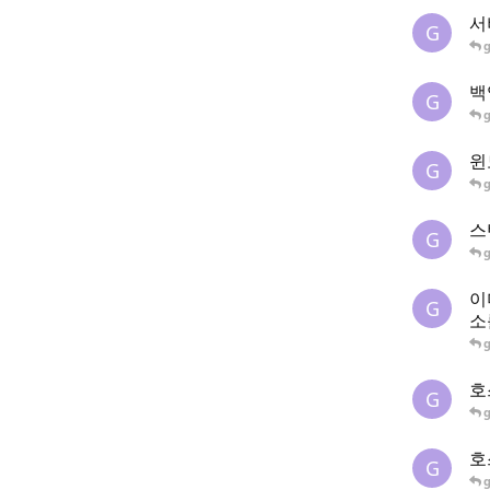
서
G
백
G
윈
G
스
G
이
G
소
호
G
호
G