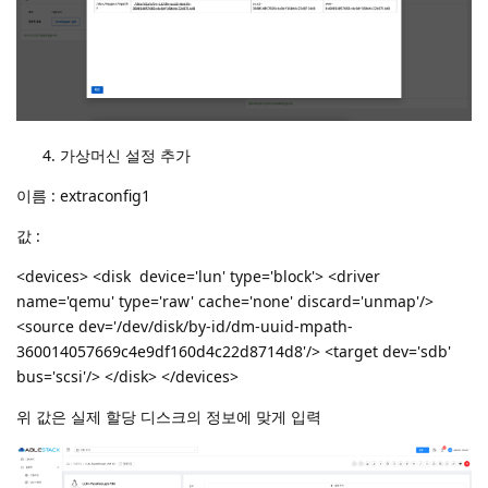
가상머신 설정 추가
이름 : extraconfig1
값 :
<devices> <disk device='lun' type='block'> <driver
name='qemu' type='raw' cache='none' discard='unmap'/>
<source dev='/dev/disk/by-id/dm-uuid-mpath-
360014057669c4e9df160d4c22d8714d8'/> <target dev='sdb'
bus='scsi'/> </disk> </devices>
위 값은 실제 할당 디스크의 정보에 맞게 입력